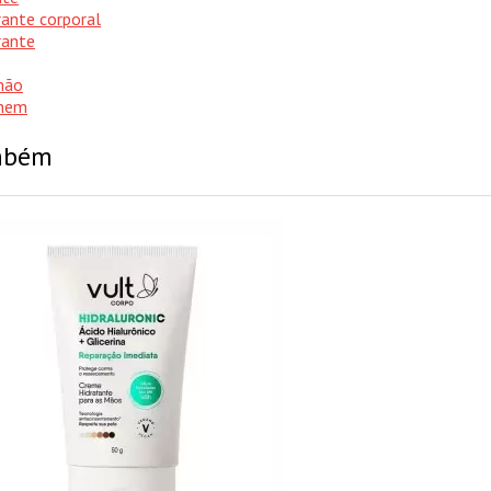
ante corporal
rante
mão
hem
ambém