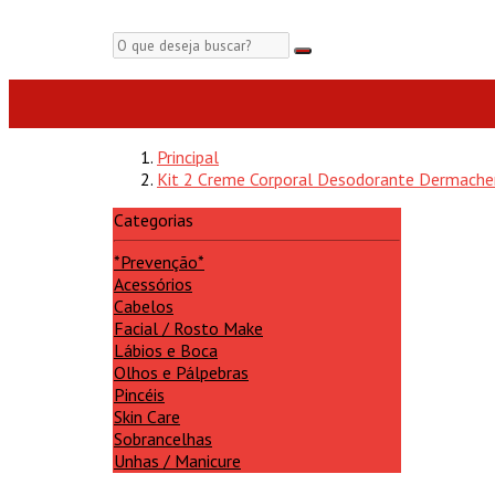
Principal
Kit 2 Creme Corporal Desodorante Dermach
Categorias
*Prevenção*
Acessórios
Cabelos
Facial / Rosto Make
Lábios e Boca
Olhos e Pálpebras
Pincéis
Skin Care
Sobrancelhas
Unhas / Manicure