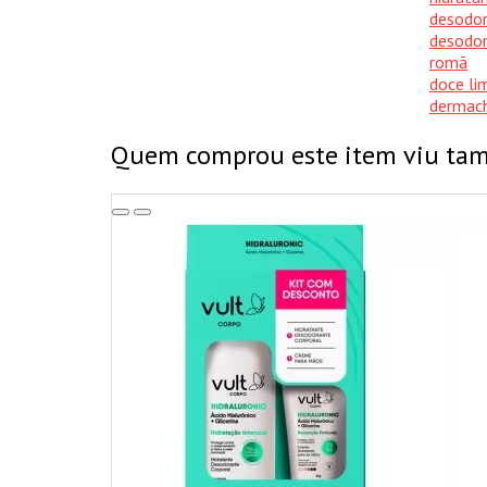
desodor
desodo
romã
doce li
dermac
Quem comprou este item viu t