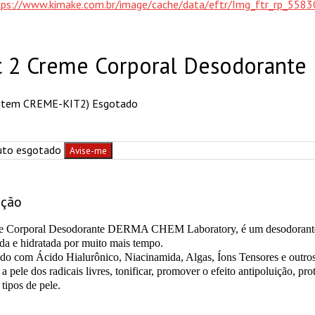
t 2 Creme Corporal Desodorant
. item CREME-KIT2) Esgotado
uto esgotado
Avise-me
ição
 Corporal Desodorante DERMA CHEM Laboratory, é um desodorante co
da e hidratada por muito mais tempo.
o com Ácido Hialurônico, Niacinamida, Algas, Íons Tensores e outros 
 a pele dos radicais livres, tonificar, promover o efeito antipoluição, prot
 tipos de pele.