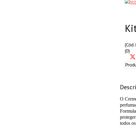
Ki
(Cód
(0)
Prod
Descr
O Creme
perfuma
Formulad
proteger
todos os