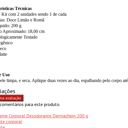
rísticas Técnicas
 Kit com 2 unidades sendo 1 de cada
ias: Doce Limão e Romã
quido: 200 g
 Aproximado: 18,00 cm
logicamente Testado
rgênico
eco
atte
e Uso
le limpa, e seca. Aplique duas vezes ao dia, espalhando pelo corpo até 
liações
ma avaliação
comentários para este produto.
reme Corporal Desodorante Dermachem 200 g
nte corporal
nte