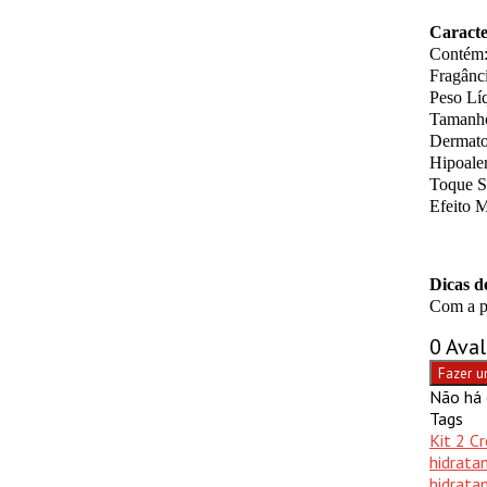
Caracte
Contém:
Fragânc
Peso Lí
Tamanho
Dermato
Hipoale
Toque S
Efeito M
Dicas d
Com a pe
0 Ava
Fazer u
Não há 
Tags
Kit 2 C
hidrata
hidrata